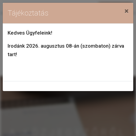
Kapcsolat
Be
×
Tájékoztatás
Kedves Ügyfeleink!
Irodánk 2026. augusztus 08-án (szombaton) zárva
tart!
A KÖZJEGYZŐRŐL